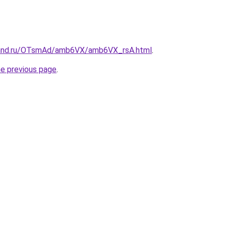
band.ru/OTsmAd/amb6VX/amb6VX_rsA.html
.
he previous page
.