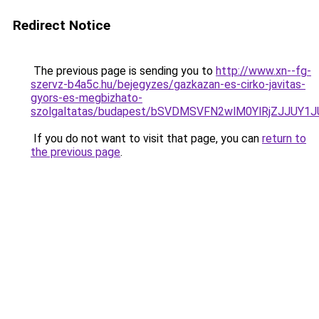
Redirect Notice
The previous page is sending you to
http://www.xn--fg-
szervz-b4a5c.hu/bejegyzes/gazkazan-es-cirko-javitas-
gyors-es-megbizhato-
szolgaltatas/budapest/bSVDMSVFN2wlM0YlRjZJJ
If you do not want to visit that page, you can
return to
the previous page
.