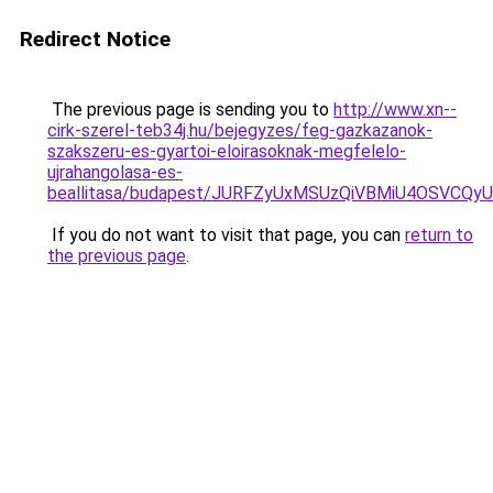
Redirect Notice
The previous page is sending you to
http://www.xn--
cirk-szerel-teb34j.hu/bejegyzes/feg-gazkazanok-
szakszeru-es-gyartoi-eloirasoknak-megfelelo-
ujrahangolasa-es-
beallitasa/budapest/JURFZyUxMSUzQiVBMiU4OSVC
If you do not want to visit that page, you can
return to
the previous page
.