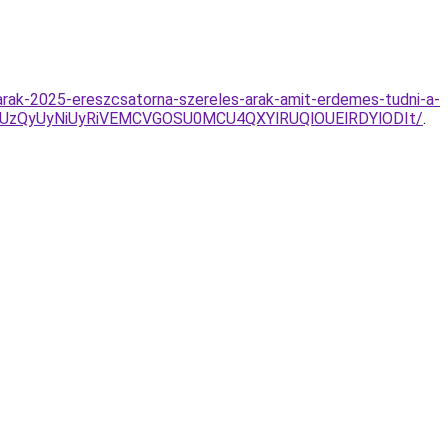
rak-2025-ereszcsatorna-szereles-arak-amit-erdemes-tudni-a-
SUzQyUyNiUyRiVEMCVGOSU0MCU4QXYlRUQlOUElRDYlODIt/
.