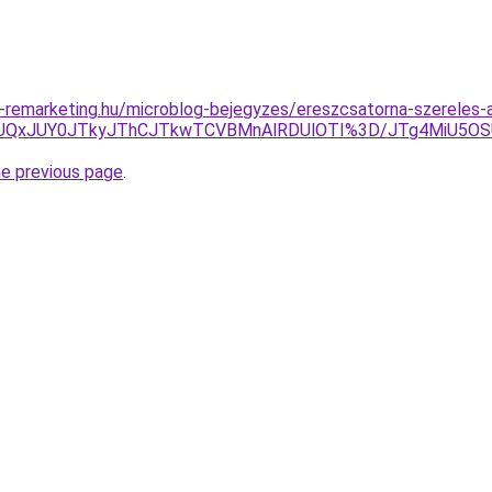
remarketing.hu/microblog-bejegyzes/ereszcsatorna-szereles-a
k8yJUQxJUY0JTkyJThCJTkwTCVBMnAlRDUlOTI%3D/JTg4MiU5O
he previous page
.