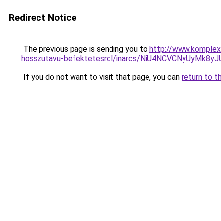
Redirect Notice
The previous page is sending you to
http://www.komplex-
hosszutavu-befektetesrol/inarcs/NiU4NCVCNyUyM
If you do not want to visit that page, you can
return to t