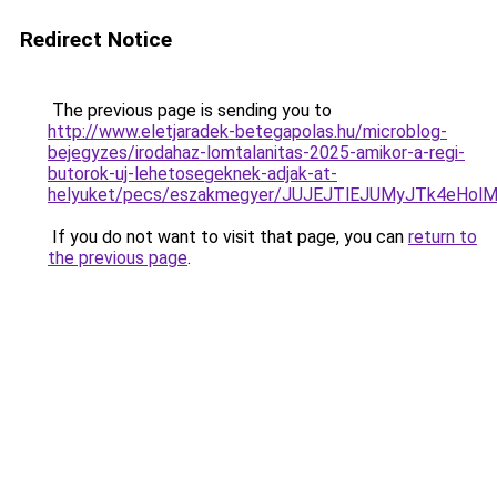
Redirect Notice
The previous page is sending you to
http://www.eletjaradek-betegapolas.hu/microblog-
bejegyzes/irodahaz-lomtalanitas-2025-amikor-a-regi-
butorok-uj-lehetosegeknek-adjak-at-
helyuket/pecs/eszakmegyer/JUJEJTlEJUMyJTk4eHo
If you do not want to visit that page, you can
return to
the previous page
.