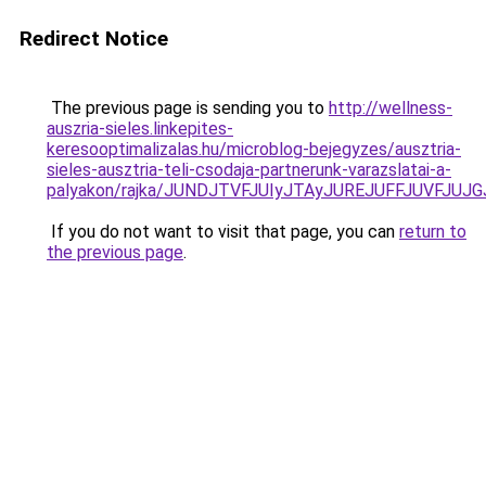
Redirect Notice
The previous page is sending you to
http://wellness-
auszria-sieles.linkepites-
keresooptimalizalas.hu/microblog-bejegyzes/ausztria-
sieles-ausztria-teli-csodaja-partnerunk-varazslatai-a-
palyakon/rajka/JUNDJTVFJUIyJTAyJUREJUFFJUVFJU
If you do not want to visit that page, you can
return to
the previous page
.