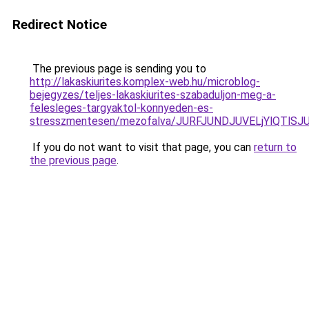
Redirect Notice
The previous page is sending you to
http://lakaskiurites.komplex-web.hu/microblog-
bejegyzes/teljes-lakaskiurites-szabaduljon-meg-a-
felesleges-targyaktol-konnyeden-es-
stresszmentesen/mezofalva/JURFJUNDJUVELjYlQTl
If you do not want to visit that page, you can
return to
the previous page
.