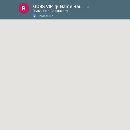
GO88 VIP 🥇 Game Bài Đổi Thưởng Số 1 | Đăng Ký Nhận 50K
Riyazuddin Chakraverty
Описание